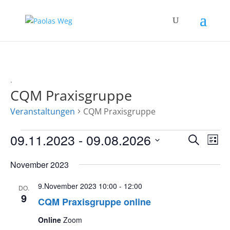
.
CQM Praxisgruppe
Veranstaltungen
CQM Praxisgruppe
Veranstaltungen
Verans
Ver
09.11.2023
 - 
09.08.2026
Suche
Liste
Ans
Suche
Datum
Nav
und
November 2023
wählen.
Ansich
9.November 2023 10:00
-
12:00
Naviga
DO.
9
CQM Praxisgruppe online
Online
Zoom